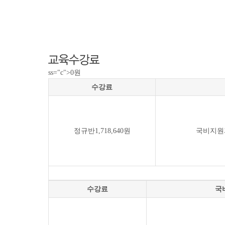
ss="c">0원
수강료
정규반1,718,640원
국비지원
수강료
국