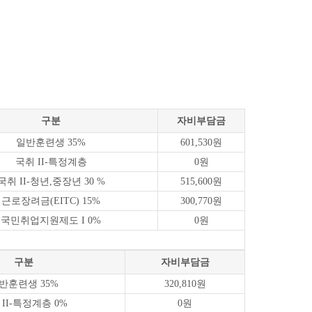
구분
자비부담금
일반훈련생 3
5%
601,530원
국취 II-특정계층
0원
국취 II-청년,중장년 30
%
515,600원
근로장려금(EITC) 15%
300,770원
국민취업지원제도 I 0%
0원
구분
자비부담금
반훈련생 35
%
320,810원
 II-특정계층
0%
0원