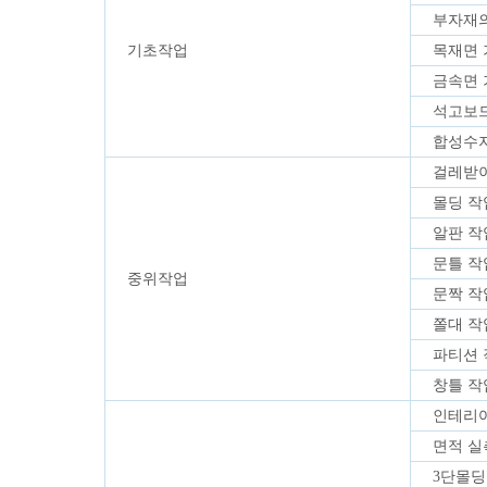
부자재
기초작업
목재면 
금속면 
석고보드
합성수지
걸레받
몰딩 
알판 
문틀 
중위작업
문짝 
쫄대 
파티션
창틀 작
인테리
면적 실
3단몰딩