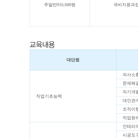
주말반916,600원
국비지원과정
대단원
의사소
문제해
자기개
직업기초능력
대인관
조직이
직업윤
인테리
시공도