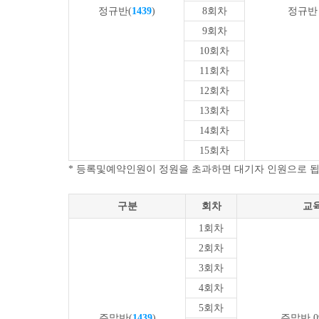
정규반(
1439
)
8회차
정규반 0
9회차
10회차
11회차
12회차
13회차
14회차
15회차
* 등록및예약인원이 정원을 초과하면 대기자 인원으로 
구분
회차
교
1회차
2회차
3회차
4회차
5회차
주말반(
1439
)
주말반 09