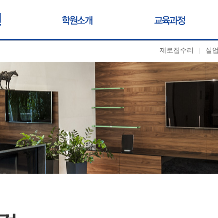
제로집수리
|
실업