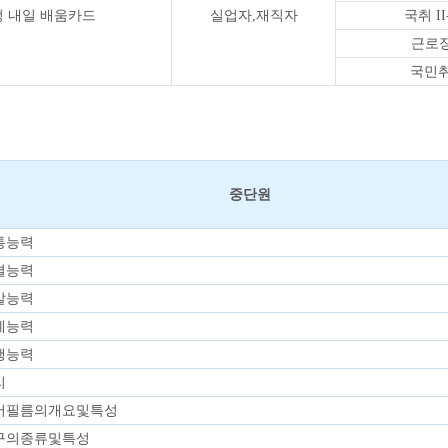
 내일 배움카드
실업자,재직자
국취 I
근로장
국민취
중단원
통능력
결능력
발능력
계능력
행능력
리
어필름의개요및특성
구의종류및특성