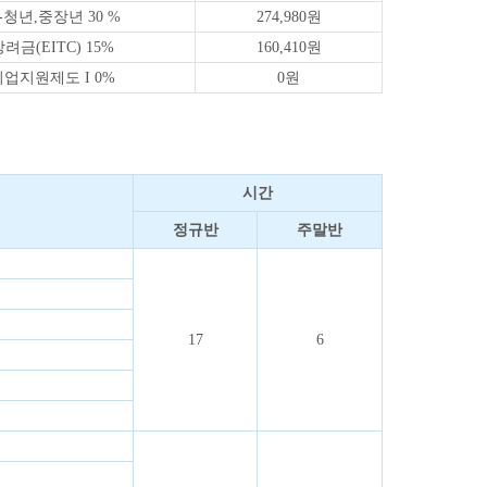
I-청년,중장년 30
%
274,980원
려금(EITC) 15%
160,410원
업지원제도 I 0%
0원
시간
정규반
주말반
17
6