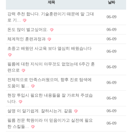
제목
날짜
강력 추천 합니다. 기술훈련이기 때문에 말 그대
06-09
로 기…
돈도 많이 벌고싶어요.
06-09
체계적인 훈련과정과
06-09
초중고 배웠던 사교육 보다 열심히 배웠습니다
06-09
필름에 대한 지식이 아무것도 없었는데 6주간 훈
06-09
련으로
전체적으로 만족스러웠으며, 향후 진로 탐색에
06-09
도움이 될…
현장 투입시 필요한 내용들을 잘 가르쳐 주셨습
06-09
니다.
설명 이 알기쉽게. 잘하시는거. 같음
06-09
필름 전문 학원이라 더 믿음이가고 실전에 필요
06-09
한 스킬들…