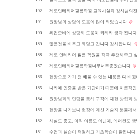
192
제로인테리어필름학원 교육시설과 강사님의전
191
원장님의 상담이 도움이 많이 되었습니다
190
취업준비에 상당히 도움이 되리라 생각 됩니다
189
많은것을 배우고 깨닫고 갑니다.감사합니다.
188
제로 인테리어 필름 학원을 적극 추천해주고 싶
187
제로인테리어필름학원너무너무좋았습니다​
186
현장으로 가기 전 배울 수 있는 내용은 다 배
185
나라에 인증을 받은 기관이기 때문에 이론적인
184
원장님과의 면담을 통해 구직에 대한 방향과 방
183
현장을 나가보니 현장에 계신 기술자 분들께
182
시설도 좋고, 아직 여름도 아닌데, 에어컨도
181
수업과 실습이 적절하고 기초학습이 잘됩니다