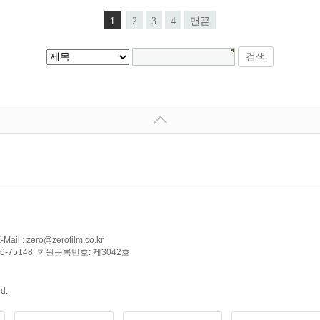
1
2
3
4
맨끝
il : zero@zerofilm.co.kr
6-75148
|
학원등록번호: 제3042호
d.