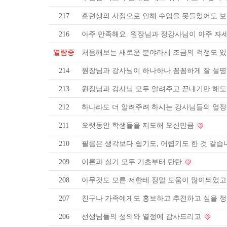
217
훈련생의 사정으로 인해 수업을 못들었어도 보
216
아주 만족해요. 원장님과 정강사님이 아주 
열람중
처음해보는 새로운 분야라서 조금의 걱정도 
214
원장님과 강사님이 하나하나 꼼꼼하게 잘 설
213
원장님과 강사님 모두 알려주고 끝내기만 해
212
하나라도 더 알려주려 하시는 강사님들의 열
211
오랫동안 학생들을 지도해 오신만큼
210
필름은 생각보다 쉽기도, 어렵기도 한 것 같습
209
이론과 실기 모두 기초부터 탄탄
208
아무것도 모른 저한테 정말 도움이 많이되었
207
친구나 가족에게도 홍보하고 추천하고 싶을 정
206
선생님들의 성의와 열정에 감사드리고