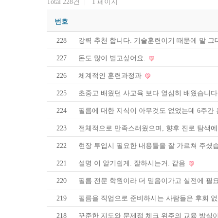
Total 228건
1 페이지
번호
228
강력 추천 합니다. 기술훈련이기 때문에 말 
227
돈도 많이 벌고싶어요.
226
체계적인 훈련과정과
225
초중고 배웠던 사교육 보다 열심히 배웠습니
224
필름에 대한 지식이 아무것도 없었는데 6주간
223
전체적으로 만족스러웠으며, 향후 진로 탐색에 
222
현장 투입시 필요한 내용들을 잘 가르쳐 주셨
221
설명 이 알기쉽게. 잘하시는거. 같음
220
필름 전문 학원이라 더 믿음이가고 실전에 필
219
필름을 직업으로 준비하시는 사람들은 후회 없
218
꾸준한 지도와 문제점 체크 위주의 교육 방식