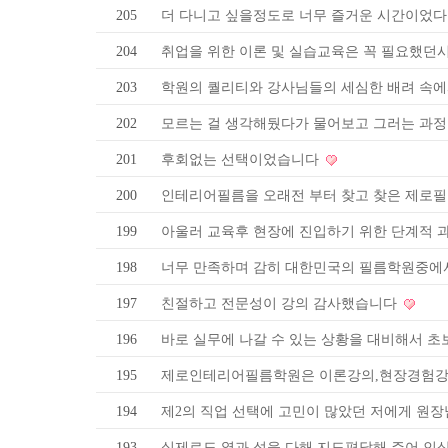
205
더 다니고 싶을정도로 너무 즐거운 시간이었다
204
취업을 위한 이론 및 실습교육은 꼭 필요했던
203
학원의 퀄리티와 강사님들의 세심한 배려 속에
202
모르는 걸 생각해뒀다가 물어보고 그러는 과
201
후회없는 선택이었습니다
200
인테리어필름을 오래전 부터 찾고 찾은 제로필
199
아울러 교육후 현장에 진입하기 위한 단계적 
198
너무 만족하며 감히 대한민국의 필름학원중에서
197
친절하고 전문성이 강의 감사했습니다
196
바로 실무에 나갈 수 있는 상황을 대비해서 
195
제로인테리어필름학원은 이론강의,현장경험강의
194
제2의 직업 선택에 고민이 많았던 저에게 원
193
실제로도 열과 성을 다해 지도편달해 주어 인