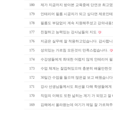
180
제가 지금까지 받아본 교육중에 단연코 최고였
179
인테리어 필름 시공자가 되고 싶다면 제로인테
178
필름도 부담없이 계속 지원해주셨고 강의내용
177
친절하고 능력있는 강사님들의 지도
176
지금은 실무에 잘 적용하고있습니다. 감사합니
175
성의있는 가르침 모든것이 만족스럽습나다.
174
수강생들에게 최대한 어렵지 않게 인테리어 
173
수업 체계는 잘잡혀있으며 충분히 배울만한것 
172
30일간 수업을 들으며 많은걸 보고 배웠습니다
171
강사 선생님들께서도 최선을 다해 학생들에게 
170
직업의 이해도 또한 넓히는 계기 가 되었고 잘
169
김해에서 올라왔는데 여기가 제일 잘 가르쳐